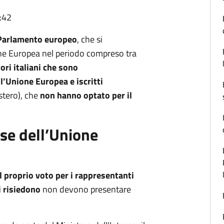
:42
 Parlamento europeo
, che si
one Europea nel periodo compreso tra
tori italiani che sono
’Unione Europea e iscritti
Estero), che
non hanno optato per il
ese dell’Unione
 proprio voto per i rappresentanti
i risiedono
non devono presentare