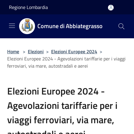
Salta al contenuto principale
Regione Lombardia
Comune di Abbiategrasso
Home
>
Elezioni
>
Elezioni Europee 2024
>
Elezioni Europee 2024 - Agevolazioni tariffarie per i viaggi
ferroviari, via mare, autostradali e aerei
Elezioni Europee 2024 -
Agevolazioni tariffarie per i
viaggi ferroviari, via mare,
autostradali e aerei