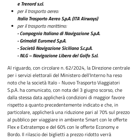
e Trenord s.r.l.
per il trasporto aereo:
Italia Trasporto Aereo S.p.A. (ITA Airways)
per il trasporto marittimo:
- Compagnia Italiana di Navigazione S.p.A.
- Grimaldi Euromed S.p.A.
- Società Navigazione Siciliana S.c.p.A.
- NLG – Navigazione Libera del Golfo S.r.l.
Al riguardo, con circolare n. 62/2024, la Direzione centrale
per i servizi elettorali del Ministero dell’Interno ha reso
noto che la società Italo - Nuovo Trasporto Viaggiatori
S.p.A. ha comunicato, con nota del 3 giugno scorso, che
dalla stessa data applicherà condizioni di maggior favore
rispetto a quanto precedentemente indicato e che, in
particolare, applicherà una riduzione pari al 70% sul prezzo
al pubblico per viaggiare in ambiente Smart con le offerte
Flex e Extratempo e del 60% con le offerte Economy e
Bordo. Il rilascio dei biglietti a prezzo ridotto verrà