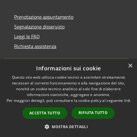
Prenotazione appuntamento
Segnalazione disservizio
Leggi le FAQ
Richiesta assistenza
×
Informazioni sui cookie
Amministrazione trasparente
Questo sito web utilizza cookie tecnici e assimilati strettamente
necessari al corretto funzionamento e alla navigazione del sito,
Informativa privacy
nonché un cookie tecnico analitico al solo fine di elaborare
Note legali
informazioni statistiche, aggregate e anonime.
Per maggiori dettagli, può consultare la cookie policy al seguente
link
Dichiarazione di accessibilità
RIFIUTA TUTTO
ACCETTA TUTTO
Whistleblowing
MOSTRA DETTAGLI