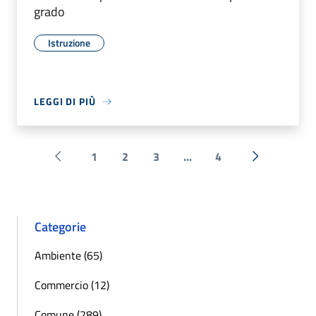
grado
Istruzione
LEGGI DI PIÙ
1
2
3
...
4
Pagina precedente
Successiva 
Categorie
Ambiente (65)
Commercio (12)
Comune (289)