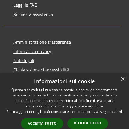
Leggi le FAQ
Richiesta assistenza
Amministrazione trasparente
Informativa privacy
Note legali
Dichiarazione di accessibilità
×
Whistleblowing
Informazioni sui cookie
Questo sito web utilizza cookie tecnici e assimilati strettamente
necessari al corretto funzionamento e alla navigazione del sito,
nonché un cookie tecnico analitico al solo fine di elaborare
informazioni statistiche, aggregate e anonime.
RSS
Copyright © 2026 • Comune di
Per maggiori dettagli, può consultare la cookie policy al seguente
link
Accessibilità
Abbiategrasso • Powered by
Privacy
Municipium
Accesso
•
RIFIUTA TUTTO
ACCETTA TUTTO
Cookie
redazione