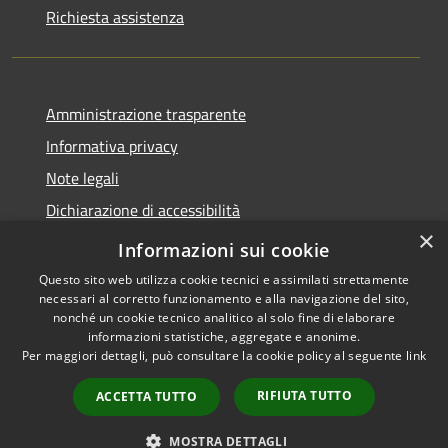
Richiesta assistenza
Amministrazione trasparente
Informativa privacy
Note legali
Dichiarazione di accessibilità
×
Whistleblowing
Informazioni sui cookie
Questo sito web utilizza cookie tecnici e assimilati strettamente
necessari al corretto funzionamento e alla navigazione del sito,
nonché un cookie tecnico analitico al solo fine di elaborare
informazioni statistiche, aggregate e anonime.
RSS
Copyright © 2026 • Comune di
Per maggiori dettagli, può consultare la cookie policy al seguente
link
Accessibilità
Abbiategrasso • Powered by
Privacy
Municipium
Accesso
•
RIFIUTA TUTTO
ACCETTA TUTTO
Cookie
redazione
Mappa del sito
MOSTRA DETTAGLI