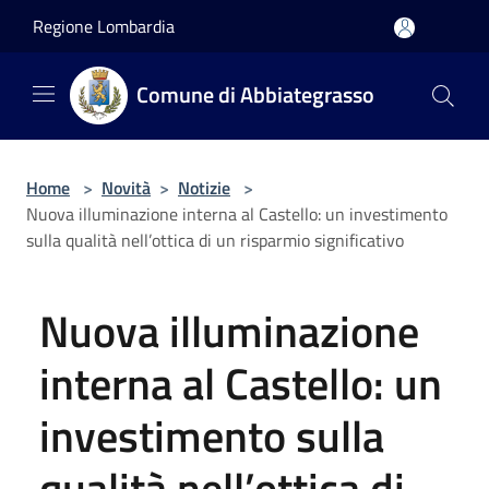
Salta al contenuto principale
Regione Lombardia
Comune di Abbiategrasso
Home
>
Novità
>
Notizie
>
Nuova illuminazione interna al Castello: un investimento
sulla qualità nell’ottica di un risparmio significativo
Nuova illuminazione
interna al Castello: un
investimento sulla
qualità nell’ottica di