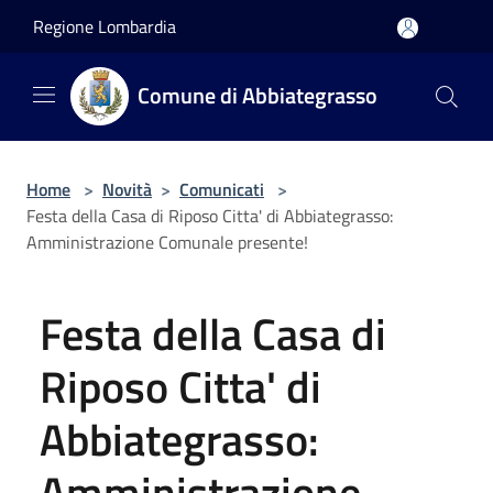
Salta al contenuto principale
Regione Lombardia
Comune di Abbiategrasso
Home
>
Novità
>
Comunicati
>
Festa della Casa di Riposo Citta' di Abbiategrasso:
Amministrazione Comunale presente!
Festa della Casa di
Riposo Citta' di
Abbiategrasso:
Amministrazione