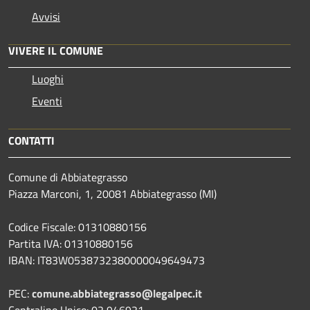
Avvisi
VIVERE IL COMUNE
Luoghi
Eventi
CONTATTI
Comune di Abbiategrasso
Piazza Marconi, 1, 20081 Abbiategrasso (MI)
Codice Fiscale: 01310880156
Partita IVA: 01310880156
IBAN: IT83W0538732380000049649473
PEC:
comune.abbiategrasso@legalpec.it
Centralino Unico: 02 946921