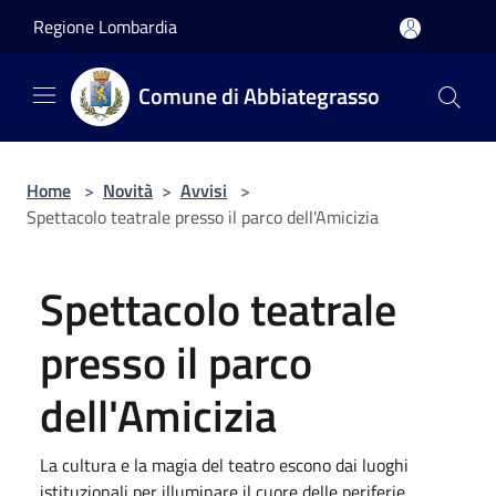
Salta al contenuto principale
Regione Lombardia
Comune di Abbiategrasso
Home
>
Novità
>
Avvisi
>
Spettacolo teatrale presso il parco dell'Amicizia
Spettacolo teatrale
presso il parco
dell'Amicizia
La cultura e la magia del teatro escono dai luoghi
istituzionali per illuminare il cuore delle periferie.