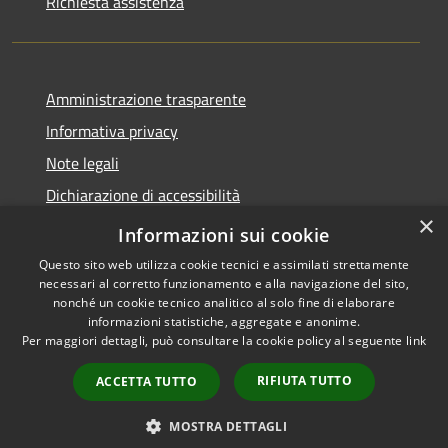
Richiesta assistenza
Amministrazione trasparente
Informativa privacy
Note legali
Dichiarazione di accessibilità
×
Whistleblowing
Informazioni sui cookie
Questo sito web utilizza cookie tecnici e assimilati strettamente
necessari al corretto funzionamento e alla navigazione del sito,
nonché un cookie tecnico analitico al solo fine di elaborare
informazioni statistiche, aggregate e anonime.
RSS
Copyright © 2026 • Comune di
Per maggiori dettagli, può consultare la cookie policy al seguente
link
Accessibilità
Abbiategrasso • Powered by
Privacy
Municipium
Accesso
•
RIFIUTA TUTTO
ACCETTA TUTTO
Cookie
redazione
Mappa del sito
MOSTRA DETTAGLI