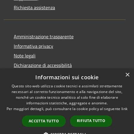
Richiesta assistenza
Amministrazione trasparente
Informativa privacy
Note legali
Dichiarazione di accessibilità
×
Whistleblowing
Informazioni sui cookie
Questo sito web utilizza cookie tecnici e assimilati strettamente
necessari al corretto funzionamento e alla navigazione del sito,
nonché un cookie tecnico analitico al solo fine di elaborare
informazioni statistiche, aggregate e anonime.
RSS
Copyright © 2026 • Comune di
Per maggiori dettagli, può consultare la cookie policy al seguente
link
Accessibilità
Abbiategrasso • Powered by
Privacy
Municipium
Accesso
•
RIFIUTA TUTTO
ACCETTA TUTTO
Cookie
redazione
Mappa del sito