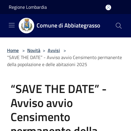
Salta al contenuto principale
Regione Lombardia
Comune di Abbiategrasso
Home
>
Novità
>
Avvisi
>
“SAVE THE DATE” - Avviso avvio Censimento permanente
della popolazione e delle abitazioni 2025
“SAVE THE DATE” -
Avviso avvio
Censimento
permanente della