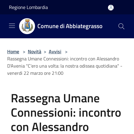
Salta al contenuto principale
Regione Lombardia
Comune di Abbiategrasso
Home
>
Novità
>
Avvisi
>
Rassegna Umane Connessioni: incontro con Alessandro
D'Avenia "C'ero una volta: la nostra odissea quotidiana" -
venerdi 22 marzo ore 21:00
Rassegna Umane
Connessioni: incontro
con Alessandro