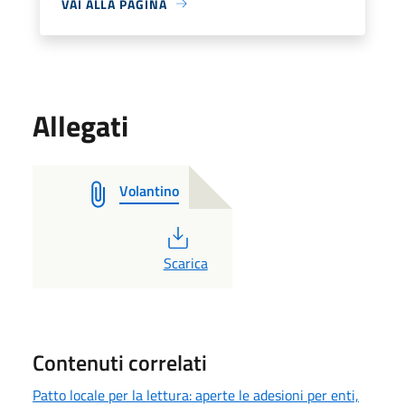
VAI ALLA PAGINA
Allegati
Volantino
PDF
Scarica
Contenuti correlati
Patto locale per la lettura: aperte le adesioni per enti,