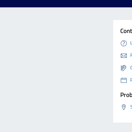
Cont
Prob