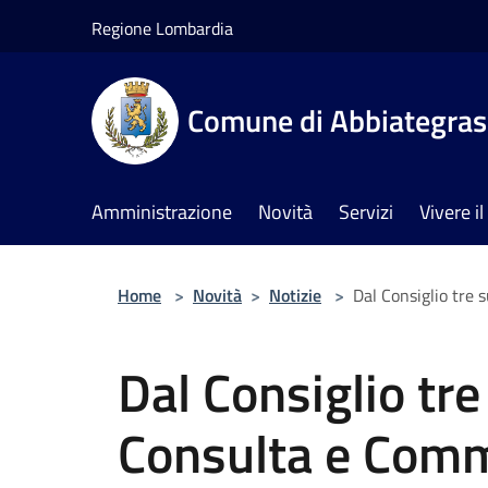
Salta al contenuto principale
Regione Lombardia
Comune di Abbiategra
Amministrazione
Novità
Servizi
Vivere 
Home
>
Novità
>
Notizie
>
Dal Consiglio tre
Dal Consiglio tr
Consulta e Comm