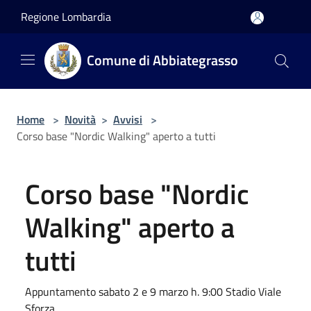
Salta al contenuto principale
Regione Lombardia
Comune di Abbiategrasso
Home
>
Novità
>
Avvisi
>
Corso base "Nordic Walking" aperto a tutti
Corso base "Nordic
Walking" aperto a
tutti
Appuntamento sabato 2 e 9 marzo h. 9:00 Stadio Viale
Sforza