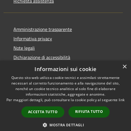
Richiesta assistenza
Amministrazione trasparente
Informativa privacy
Note legali
Dichiarazione di accessibilità
×
Whistleblowing
Informazioni sui cookie
Questo sito web utilizza cookie tecnici e assimilati strettamente
necessari al corretto funzionamento e alla navigazione del sito,
nonché un cookie tecnico analitico al solo fine di elaborare
informazioni statistiche, aggregate e anonime.
RSS
Copyright © 2026 • Comune di
Per maggiori dettagli, può consultare la cookie policy al seguente
link
Accessibilità
Abbiategrasso • Powered by
Privacy
Municipium
Accesso
•
RIFIUTA TUTTO
ACCETTA TUTTO
Cookie
redazione
Mappa del sito
MOSTRA DETTAGLI