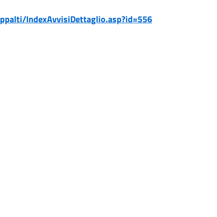
appalti/IndexAvvisiDettaglio.asp?id=556