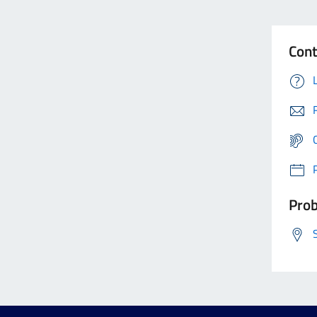
Cont
Prob