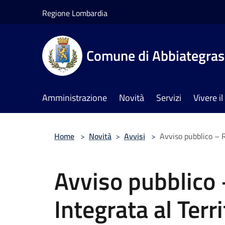
Salta al contenuto principale
Regione Lombardia
Comune di Abbiategra
Amministrazione
Novità
Servizi
Vivere 
Home
>
Novità
>
Avvisi
>
Avviso pubblico – 
Avviso pubblico
Integrata al Terr