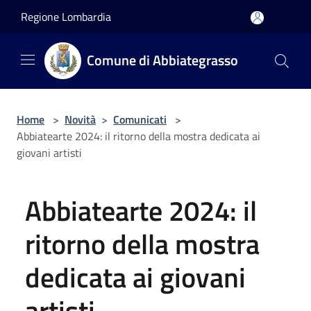
Salta al contenuto principale
Regione Lombardia
Comune di Abbiategrasso
Home
>
Novità
>
Comunicati
>
Abbiatearte 2024: il ritorno della mostra dedicata ai
giovani artisti
Abbiatearte 2024: il
ritorno della mostra
dedicata ai giovani
artisti