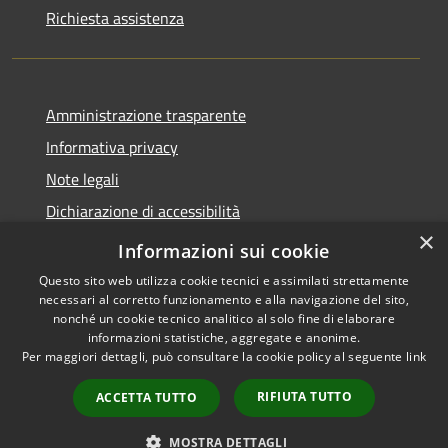
Richiesta assistenza
Amministrazione trasparente
Informativa privacy
Note legali
Dichiarazione di accessibilità
×
Whistleblowing
Informazioni sui cookie
Questo sito web utilizza cookie tecnici e assimilati strettamente
necessari al corretto funzionamento e alla navigazione del sito,
nonché un cookie tecnico analitico al solo fine di elaborare
informazioni statistiche, aggregate e anonime.
RSS
Copyright © 2026 • Comune di
Per maggiori dettagli, può consultare la cookie policy al seguente
link
Accessibilità
Abbiategrasso • Powered by
Privacy
Municipium
Accesso
•
RIFIUTA TUTTO
ACCETTA TUTTO
Cookie
redazione
Mappa del sito
MOSTRA DETTAGLI