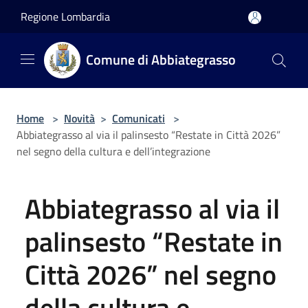
Salta al contenuto principale
Regione Lombardia
Comune di Abbiategrasso
Home
>
Novità
>
Comunicati
>
Abbiategrasso al via il palinsesto “Restate in Città 2026”
nel segno della cultura e dell’integrazione
Abbiategrasso al via il
palinsesto “Restate in
Città 2026” nel segno
della cultura e