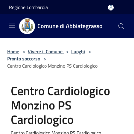
Salta al contenuto principale
Regione Lombardia
Comune di Abbiategrasso
Home
>
Vivere il Comune
>
Luoghi
>
Pronto soccorso
>
Centro Cardiologico Monzino PS Cardiologico
Centro Cardiologico
Monzino PS
Cardiologico
Centro Cardiologico Monzino PS Cardiologico