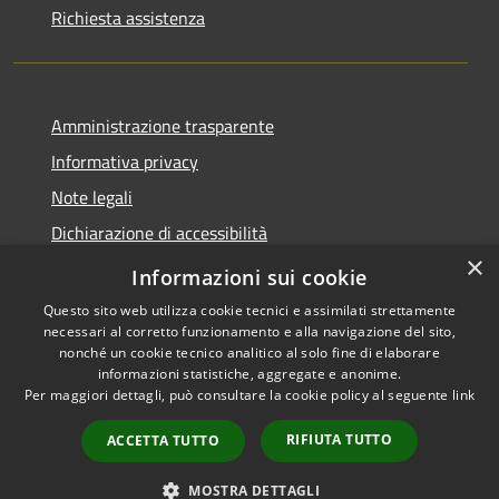
Richiesta assistenza
Amministrazione trasparente
Informativa privacy
Note legali
Dichiarazione di accessibilità
×
Whistleblowing
Informazioni sui cookie
Questo sito web utilizza cookie tecnici e assimilati strettamente
necessari al corretto funzionamento e alla navigazione del sito,
nonché un cookie tecnico analitico al solo fine di elaborare
informazioni statistiche, aggregate e anonime.
RSS
Copyright © 2026 • Comune di
Per maggiori dettagli, può consultare la cookie policy al seguente
link
Accessibilità
Abbiategrasso • Powered by
Privacy
Municipium
Accesso
•
RIFIUTA TUTTO
ACCETTA TUTTO
Cookie
redazione
Mappa del sito
MOSTRA DETTAGLI