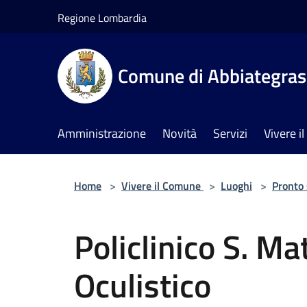
Salta al contenuto principale
Regione Lombardia
Comune di Abbiategra
Amministrazione
Novità
Servizi
Vivere 
Home
>
Vivere il Comune
>
Luoghi
>
Pronto
Policlinico S. M
Oculistico