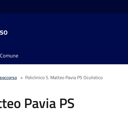
sso
il Comune
 soccorso
>
Policlinico S. Matteo Pavia PS Oculistico
atteo Pavia PS