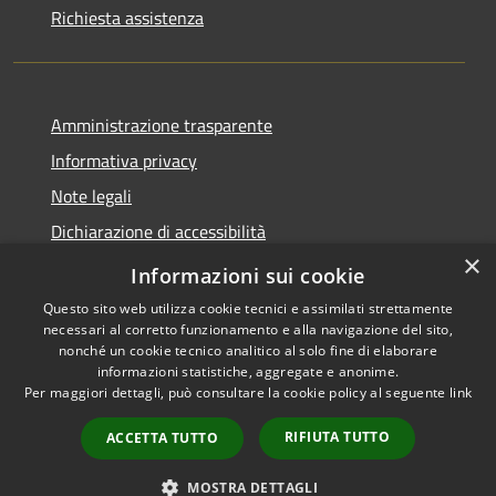
Richiesta assistenza
Amministrazione trasparente
Informativa privacy
Note legali
Dichiarazione di accessibilità
×
Whistleblowing
Informazioni sui cookie
Questo sito web utilizza cookie tecnici e assimilati strettamente
necessari al corretto funzionamento e alla navigazione del sito,
nonché un cookie tecnico analitico al solo fine di elaborare
informazioni statistiche, aggregate e anonime.
RSS
Copyright © 2026 • Comune di
Per maggiori dettagli, può consultare la cookie policy al seguente
link
Accessibilità
Abbiategrasso • Powered by
Privacy
Municipium
Accesso
•
RIFIUTA TUTTO
ACCETTA TUTTO
Cookie
redazione
Mappa del sito
MOSTRA DETTAGLI