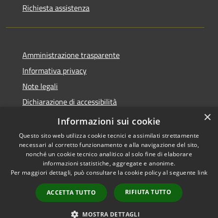
Richiesta assistenza
Amministrazione trasparente
Informativa privacy
Note legali
Dichiarazione di accessibilità
×
Whistleblowing
Informazioni sui cookie
Questo sito web utilizza cookie tecnici e assimilati strettamente
necessari al corretto funzionamento e alla navigazione del sito,
nonché un cookie tecnico analitico al solo fine di elaborare
informazioni statistiche, aggregate e anonime.
RSS
Copyright © 2026 • Comune di
Per maggiori dettagli, può consultare la cookie policy al seguente
link
Accessibilità
Abbiategrasso • Powered by
Privacy
Municipium
Accesso
•
RIFIUTA TUTTO
ACCETTA TUTTO
Cookie
redazione
Mappa del sito
MOSTRA DETTAGLI