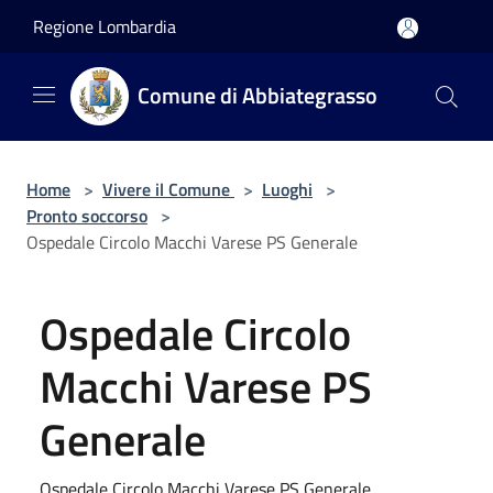
Salta al contenuto principale
Regione Lombardia
Comune di Abbiategrasso
Home
>
Vivere il Comune
>
Luoghi
>
Pronto soccorso
>
Ospedale Circolo Macchi Varese PS Generale
Ospedale Circolo
Macchi Varese PS
Generale
Ospedale Circolo Macchi Varese PS Generale