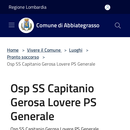
Salta al contenuto principale
Regione Lombardia
Comune di Abbiategrasso
Home
>
Vivere il Comune
>
Luoghi
>
Pronto soccorso
>
Osp SS Capitanio Gerosa Lovere PS Generale
Osp SS Capitanio
Gerosa Lovere PS
Generale
Osp SS Capitanio Gerosa Lovere PS Generale