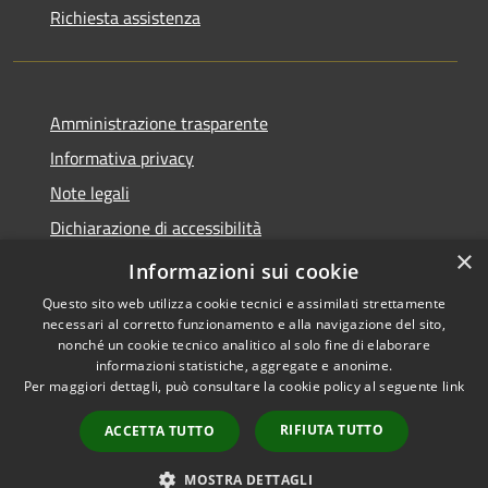
Richiesta assistenza
Amministrazione trasparente
Informativa privacy
Note legali
Dichiarazione di accessibilità
×
Whistleblowing
Informazioni sui cookie
Questo sito web utilizza cookie tecnici e assimilati strettamente
necessari al corretto funzionamento e alla navigazione del sito,
nonché un cookie tecnico analitico al solo fine di elaborare
informazioni statistiche, aggregate e anonime.
RSS
Copyright © 2026 • Comune di
Per maggiori dettagli, può consultare la cookie policy al seguente
link
Accessibilità
Abbiategrasso • Powered by
Privacy
Municipium
Accesso
•
RIFIUTA TUTTO
ACCETTA TUTTO
Cookie
redazione
Mappa del sito
MOSTRA DETTAGLI