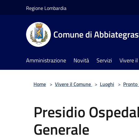
Salta al contenuto principale
Regione Lombardia
Comune di Abbiategra
Amministrazione
Novità
Servizi
Vivere 
Home
>
Vivere il Comune
>
Luoghi
>
Pronto
Presidio Ospeda
Generale