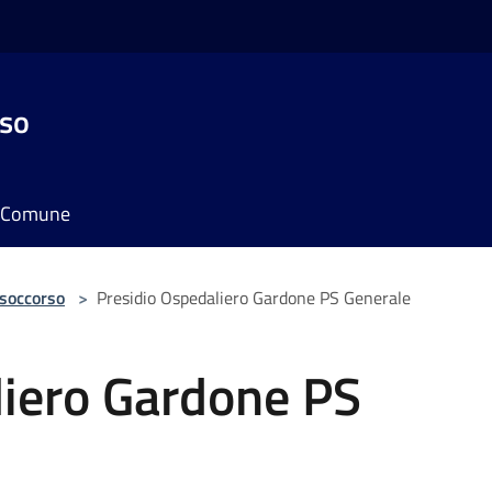
sso
il Comune
 soccorso
>
Presidio Ospedaliero Gardone PS Generale
liero Gardone PS