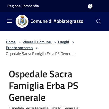
Salta al contenuto principale
Regione Lombardia
Comune di Abbiategrasso
Home
>
Vivere il Comune
>
Luoghi
>
Pronto soccorso
>
Ospedale Sacra Famiglia Erba PS Generale
Ospedale Sacra
Famiglia Erba PS
Generale
Ospedale Sacra Famiglia Erba PS Generale