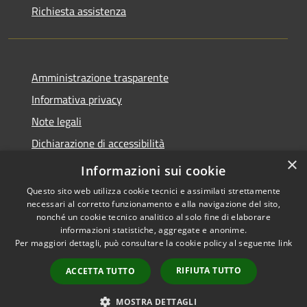
Richiesta assistenza
Amministrazione trasparente
Informativa privacy
Note legali
Dichiarazione di accessibilità
×
Whistleblowing
Informazioni sui cookie
Questo sito web utilizza cookie tecnici e assimilati strettamente
necessari al corretto funzionamento e alla navigazione del sito,
nonché un cookie tecnico analitico al solo fine di elaborare
informazioni statistiche, aggregate e anonime.
RSS
Copyright © 2026 • Comune di
Per maggiori dettagli, può consultare la cookie policy al seguente
link
Accessibilità
Abbiategrasso • Powered by
Privacy
Municipium
Accesso
•
RIFIUTA TUTTO
ACCETTA TUTTO
Cookie
redazione
Mappa del sito
MOSTRA DETTAGLI