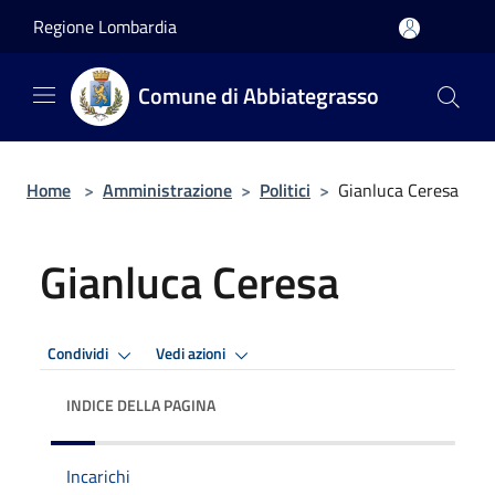
Salta al contenuto principale
Regione Lombardia
Comune di Abbiategrasso
Home
>
Amministrazione
>
Politici
>
Gianluca Ceresa
Gianluca Ceresa
Condividi
Vedi azioni
INDICE DELLA PAGINA
Incarichi