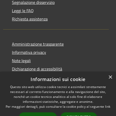
Segnalazione disservizio
Leggi le FAQ
Richiesta assistenza
Amministrazione trasparente
Informativa privacy
Note legali
Dichiarazione di accessibilità
×
Whistleblowing
Informazioni sui cookie
Questo sito web utilizza cookie tecnici e assimilati strettamente
necessari al corretto funzionamento e alla navigazione del sito,
nonché un cookie tecnico analitico al solo fine di elaborare
informazioni statistiche, aggregate e anonime.
RSS
Copyright © 2026 • Comune di
Per maggiori dettagli, può consultare la cookie policy al seguente
link
Accessibilità
Abbiategrasso • Powered by
Privacy
Municipium
Accesso
•