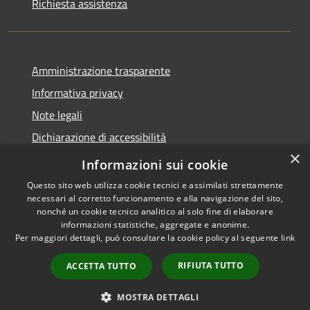
Richiesta assistenza
Amministrazione trasparente
Informativa privacy
Note legali
Dichiarazione di accessibilità
×
Whistleblowing
Informazioni sui cookie
Questo sito web utilizza cookie tecnici e assimilati strettamente
necessari al corretto funzionamento e alla navigazione del sito,
nonché un cookie tecnico analitico al solo fine di elaborare
informazioni statistiche, aggregate e anonime.
RSS
Copyright © 2026 • Comune di
Per maggiori dettagli, può consultare la cookie policy al seguente
link
Accessibilità
Abbiategrasso • Powered by
Privacy
Municipium
Accesso
•
RIFIUTA TUTTO
ACCETTA TUTTO
Cookie
redazione
Mappa del sito
MOSTRA DETTAGLI