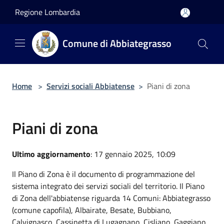
Salta al contenuto principale
Regione Lombardia
Comune di Abbiategrasso
Home
>
Servizi sociali Abbiatense
>
Piani di zona
Piani di zona
Ultimo aggiornamento
: 17 gennaio 2025, 10:09
Il Piano di Zona è il documento di programmazione del
sistema integrato dei servizi sociali del territorio. Il Piano
di Zona dell'abbiatense riguarda 14 Comuni: Abbiategrasso
(comune capofila), Albairate, Besate, Bubbiano,
Calvignasco, Cassinetta di Lugagnano, Cisliano, Gaggiano,