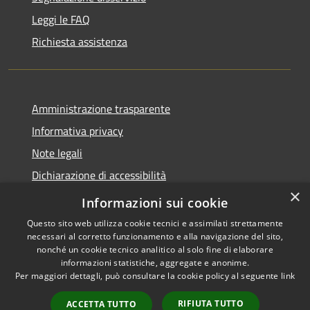
Leggi le FAQ
Richiesta assistenza
Amministrazione trasparente
Informativa privacy
Note legali
Dichiarazione di accessibilità
×
Whistleblowing
Informazioni sui cookie
Questo sito web utilizza cookie tecnici e assimilati strettamente
necessari al corretto funzionamento e alla navigazione del sito,
nonché un cookie tecnico analitico al solo fine di elaborare
informazioni statistiche, aggregate e anonime.
RSS
Copyright © 2026 • Comune di
Per maggiori dettagli, può consultare la cookie policy al seguente
link
Accessibilità
Abbiategrasso • Powered by
Privacy
Municipium
Accesso
•
RIFIUTA TUTTO
ACCETTA TUTTO