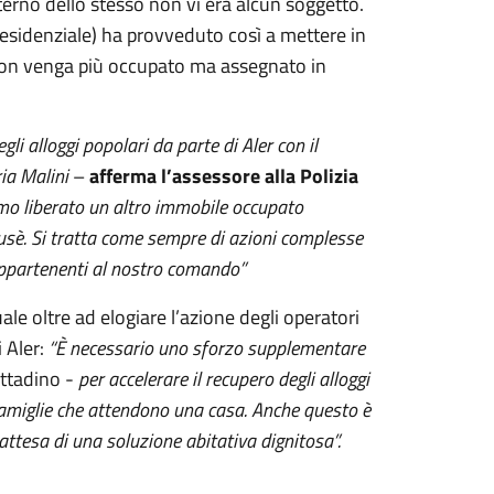
erno dello stesso non vi era alcun soggetto.
Residenziale) ha provveduto così a mettere in
 non venga più occupato ma assegnato in
i alloggi popolari da parte di Aler con il
ia Malini
–
afferma l’assessore alla Polizia
amo liberato un altro immobile occupato
usè. Si tratta come sempre di azioni complesse
 appartenenti al nostro comando”
 quale oltre ad elogiare l’azione degli operatori
 Aler:
“È necessario uno sforzo supplementare
ittadino -
per accelerare il recupero degli alloggi
 famiglie che attendono una casa. Anche questo è
n attesa di una soluzione abitativa dignitosa”.