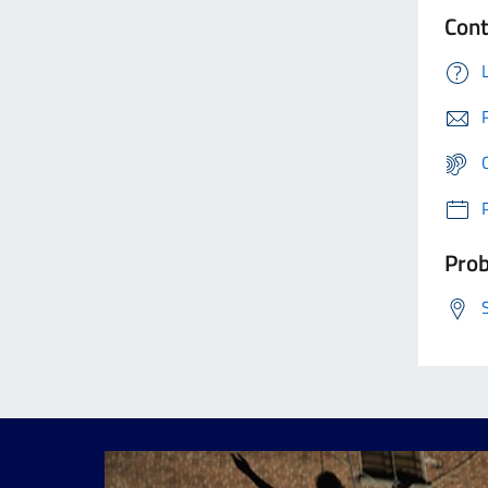
Cont
Prob