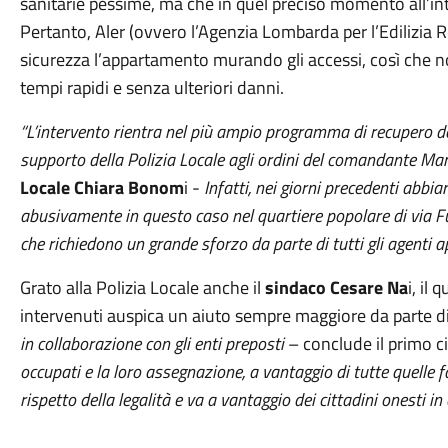
sanitarie pessime, ma che in quel preciso momento all’int
Pertanto, Aler (ovvero l’Agenzia Lombarda per l’Edilizia 
sicurezza l’appartamento murando gli accessi, così che
tempi rapidi e senza ulteriori danni.
“L’intervento rientra nel più ampio programma di recupero degl
supporto della Polizia Locale agli ordini del comandante Mar
Locale Chiara Bonom
i -
Infatti, nei giorni precedenti abbi
abusivamente in questo caso nel quartiere popolare di via F
che richiedono un grande sforzo da parte di tutti gli agenti
Grato alla Polizia Locale anche il
sindaco Cesare Na
i, il
intervenuti auspica un aiuto sempre maggiore da parte di
in collaborazione con gli enti preposti
– conclude il primo c
occupati e la loro assegnazione, a vantaggio di tutte quelle
rispetto della legalità e va a vantaggio dei cittadini onesti i