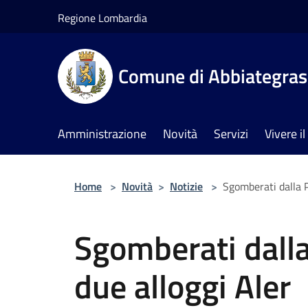
Salta al contenuto principale
Regione Lombardia
Comune di Abbiategra
Amministrazione
Novità
Servizi
Vivere 
Home
>
Novità
>
Notizie
>
Sgomberati dalla Po
Sgomberati dalla 
due alloggi Aler