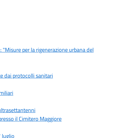
e: "Misure per la rigenerazione urbana del
 dai protocolli sanitari
iliari
 ultrasettantenni
presso il Cimitero Maggiore
luglio