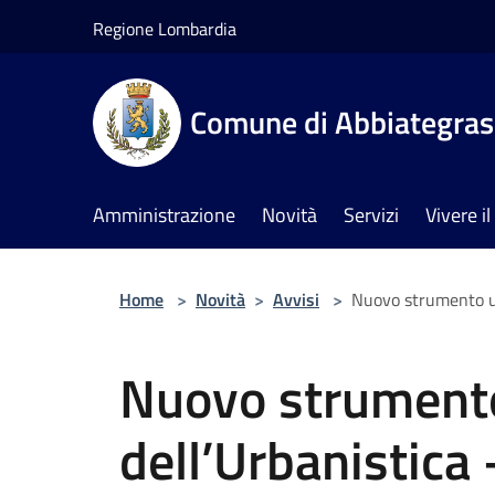
Salta al contenuto principale
Regione Lombardia
Comune di Abbiategra
Amministrazione
Novità
Servizi
Vivere 
Home
>
Novità
>
Avvisi
>
Nuovo strumento ut
Nuovo strumento 
dell’Urbanistic