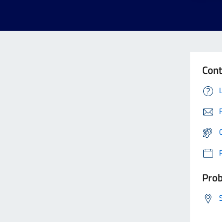
Cont
Prob