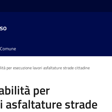
sso
il Comune
ilità per esecuzione lavori asfaltature strade cittadine
abilità per
i asfaltature strade