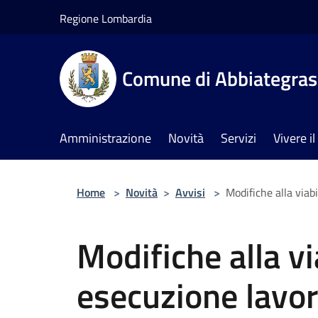
Salta al contenuto principale
Regione Lombardia
Comune di Abbiategra
Amministrazione
Novità
Servizi
Vivere 
Home
>
Novità
>
Avvisi
>
Modifiche alla viab
Modifiche alla vi
esecuzione lavor