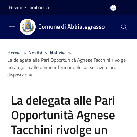
Salta al contenuto principale
Regione Lombardia
Comune di Abbiategrasso
Home
>
Novità
>
Notizie
>
La delegata alle Pari Opportunità Agnese Tacchini rivolge
un augurio alle donne informandole sui servizi a loro
disposizione
La delegata alle Pari
Opportunità Agnese
Tacchini rivolge un