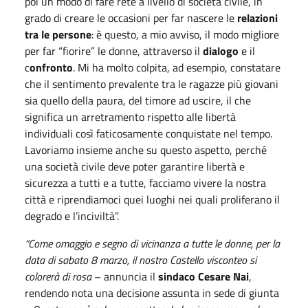
poi un modo di fare rete a livello di società civile, in
grado di creare le occasioni per far nascere le
relazioni
tra le persone
: è questo, a mio avviso, il modo migliore
per far “fiorire” le donne, attraverso il
dialogo
e il
c
onfronto
. Mi ha molto colpita, ad esempio, constatare
che il sentimento prevalente tra le ragazze più giovani
sia quello della paura, del timore ad uscire, il che
significa un arretramento rispetto alle libertà
individuali così faticosamente conquistate nel tempo.
Lavoriamo insieme anche su questo aspetto, perché
una società civile deve poter garantire libertà e
sicurezza a tutti e a tutte, facciamo vivere la nostra
città e riprendiamoci quei luoghi nei quali proliferano il
degrado e l’inciviltà”.
“Come omaggio e segno di vicinanza a tutte le donne, per la
data di sabato 8 marzo, il nostro Castello visconteo si
colorerà di rosa
– annuncia il
sindaco Cesare Nai
,
rendendo nota una decisione assunta in sede di giunta