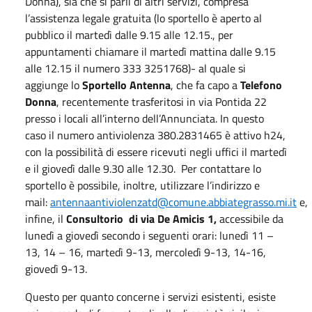
Donna), sia che si parli di altri servizi, compresa
l’assistenza legale gratuita (lo sportello è aperto al
pubblico il martedì dalle 9.15 alle 12.15., per
appuntamenti chiamare il martedì mattina dalle 9.15
alle 12.15 il numero 333 3251768)- al quale si
aggiunge lo
Sportello Antenna
, che fa capo a
Telefono
Donna
, recentemente trasferitosi in via Pontida 22
presso i locali all’interno dell’Annunciata. In questo
caso il numero antiviolenza 380.2831465 è attivo h24,
con la possibilità di essere ricevuti negli uffici il martedì
e il giovedì dalle 9.30 alle 12.30. Per contattare lo
sportello è possibile, inoltre, utilizzare l’indirizzo e
mail:
antennaantiviolenzatd@comune.abbiategrasso.mi.it
e,
infine, il
Consultorio di via De Amicis 1,
accessibile da
lunedì a giovedì secondo i seguenti orari: lunedì 11 –
13, 14 – 16, martedì 9-13, mercoledì 9-13, 14-16,
giovedì 9-13.
Questo per quanto concerne i servizi esistenti, esiste