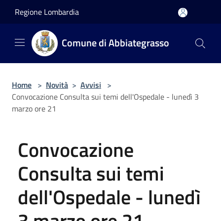
Salta al contenuto principale
Regione Lombardia
Comune di Abbiategrasso
Home
>
Novità
>
Avvisi
>
Convocazione Consulta sui temi dell'Ospedale - lunedì 3
marzo ore 21
Convocazione
Consulta sui temi
dell'Ospedale - lunedì
3 marzo ore 21