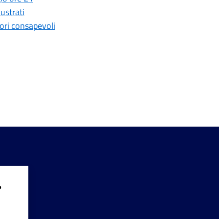
lustrati
tori consapevoli
?