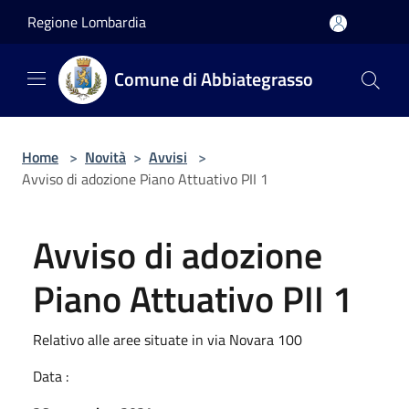
Salta al contenuto principale
Regione Lombardia
Comune di Abbiategrasso
Home
>
Novità
>
Avvisi
>
Avviso di adozione Piano Attuativo PII 1
Avviso di adozione
Piano Attuativo PII 1
Relativo alle aree situate in via Novara 100
Data :