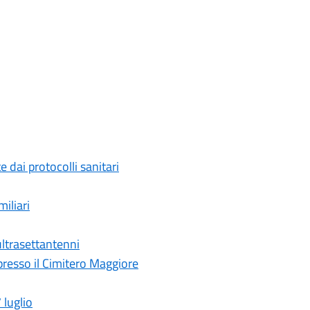
 dai protocolli sanitari
iliari
 ultrasettantenni
presso il Cimitero Maggiore
luglio