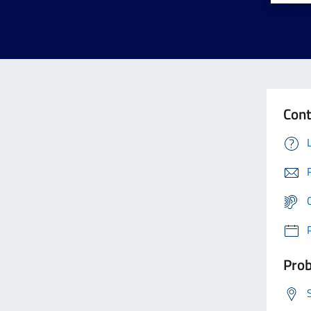
Cont
Prob