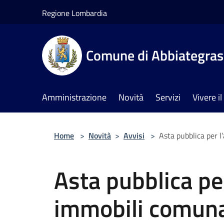
Salta al contenuto principale
Regione Lombardia
Comune di Abbiategra
Amministrazione
Novità
Servizi
Vivere 
Home
>
Novità
>
Avvisi
>
Asta pubblica per l
Asta pubblica per
immobili comunal