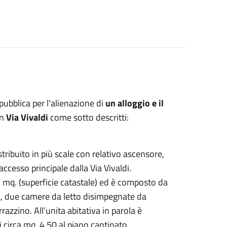
ubblica per l'alienazione di
un alloggio e il
in
Via Vivaldi
come sotto descritti:
ribuito in più scale con relativo ascensore,
accesso principale dalla Via Vivaldi.
15 mq. (superficie catastale) ed è composto da
, due camere da letto disimpegnate da
razzino. All’unita abitativa in parola è
 circa mq. 4.50 al piano cantinato.