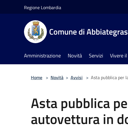
Salta al contenuto principale
Regione Lombardia
Comune di Abbiategra
Amministrazione
Novità
Servizi
Vivere 
Home
>
Novità
>
Avvisi
>
Asta pubblica per l
Asta pubblica pe
autovettura in do