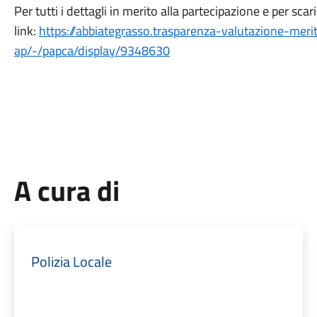
Per tutti i dettagli in merito alla partecipazione e per sca
link:
https://abbiategrasso.trasparenza-valutazione-meri
ap/-/papca/display/9348630
A cura di
Polizia Locale