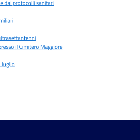
 dai protocolli sanitari
iliari
 ultrasettantenni
presso il Cimitero Maggiore
luglio