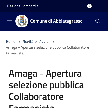
Salta al contenuto principale
Regione Lombardia
Comune di Abbiategrasso
Home
>
Novità
>
Avvisi
>
Amaga - Apertura selezione pubblica Collaboratore
Farmacista
Amaga - Apertura
selezione pubblica
Collaboratore
Farmacista