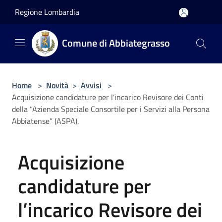
Salta al contenuto principale
Regione Lombardia
Comune di Abbiategrasso
Home
>
Novità
>
Avvisi
>
Acquisizione candidature per l’incarico Revisore dei Conti
della “Azienda Speciale Consortile per i Servizi alla Persona
Abbiatense” (ASPA).
Acquisizione
candidature per
l’incarico Revisore dei