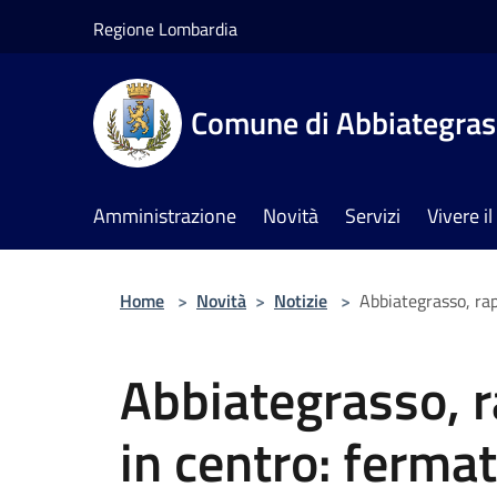
Salta al contenuto principale
Regione Lombardia
Comune di Abbiategra
Amministrazione
Novità
Servizi
Vivere 
Home
>
Novità
>
Notizie
>
Abbiategrasso, rap
Abbiategrasso, r
in centro: fermat