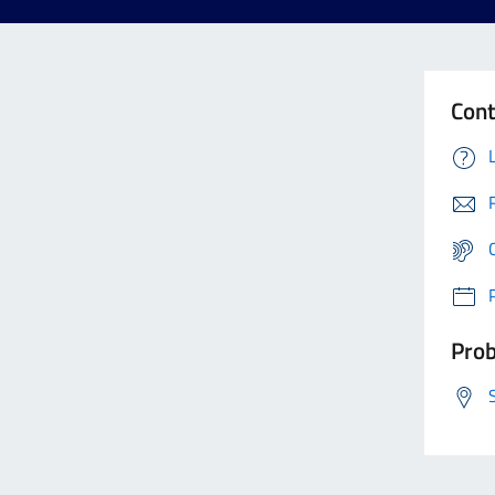
Cont
Prob