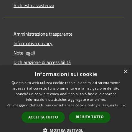
Richiesta assistenza
Amministrazione trasparente
Informativa privacy
Note legali
Dichiarazione di accessibilità
×
Whistleblowing
Informazioni sui cookie
Questo sito web utilizza cookie tecnici e assimilati strettamente
necessari al corretto funzionamento e alla navigazione del sito,
nonché un cookie tecnico analitico al solo fine di elaborare
informazioni statistiche, aggregate e anonime.
RSS
Copyright © 2026 • Comune di
Per maggiori dettagli, può consultare la cookie policy al seguente
link
Accessibilità
Abbiategrasso • Powered by
Privacy
Municipium
Accesso
•
RIFIUTA TUTTO
ACCETTA TUTTO
Cookie
redazione
Mappa del sito
MOSTRA DETTAGLI