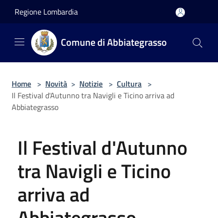
Salta al contenuto principale
Regione Lombardia
Comune di Abbiategrasso
Home
>
Novità
>
Notizie
>
Cultura
>
Il Festival d'Autunno tra Navigli e Ticino arriva ad
Abbiategrasso
Il Festival d'Autunno
tra Navigli e Ticino
arriva ad
Abbiategrasso