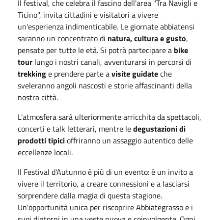
Il festival, che celebra il fascino dell'area "Tra Navigli e
Ticino", invita cittadini e visitatori a vivere
un'esperienza indimenticabile. Le giornate abbiatensi
saranno un concentrato di
natura, cultura e gusto
,
pensate per tutte le età. Si potrà partecipare a
bike
tour
lungo i nostri canali, avventurarsi in percorsi di
trekking
e prendere parte a
visite guidate
che
sveleranno angoli nascosti e storie affascinanti della
nostra città.
L'atmosfera sarà ulteriormente arricchita da spettacoli,
concerti e talk letterari, mentre le
degustazioni di
prodotti tipici
offriranno un assaggio autentico delle
eccellenze locali.
Il Festival d'Autunno è più di un evento: è un invito a
vivere il territorio, a creare connessioni e a lasciarsi
sorprendere dalla magia di questa stagione.
Un'opportunità unica per riscoprire Abbiategrasso e i
suoi dintorni in una veste nuova e coinvolgente. Ogni