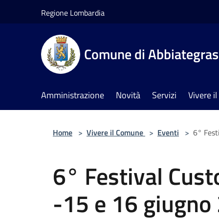
Salta al contenuto principale
Regione Lombardia
Comune di Abbiategra
Amministrazione
Novità
Servizi
Vivere 
Home
>
Vivere il Comune
>
Eventi
>
6° Fest
6° Festival Cus
-15 e 16 giugno