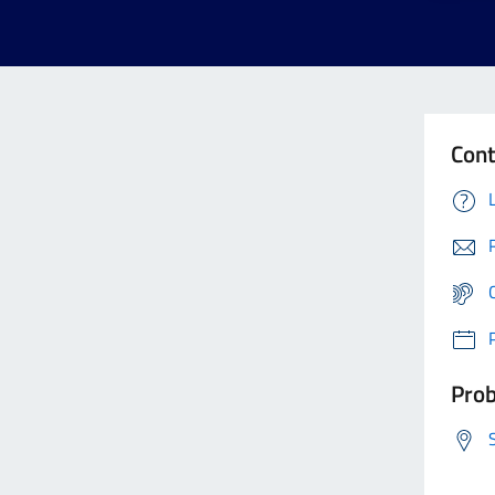
Cont
Prob